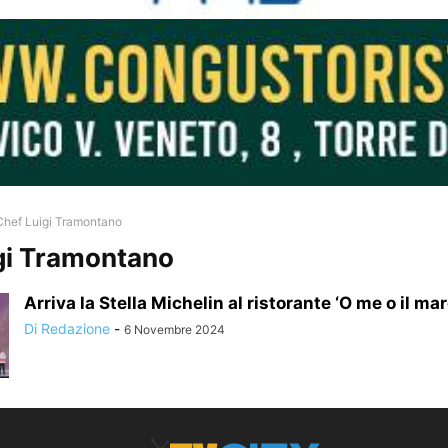
Chef Luigi Tramontano
gi Tramontano
Arriva la Stella Michelin al ristorante ‘O me o il mar
Di Redazione
-
6 Novembre 2024