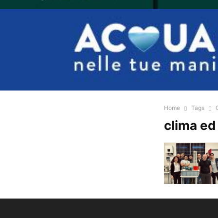
Home
Tags
clima ed