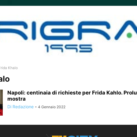
Frida Khalo
alo
Napoli: centinaia di richieste per Frida Kahlo. Prol
mostra
Di Redazione
-
4 Gennaio 2022