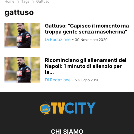
Home
Tags
Gattuso
gattuso
Gattuso: “Capisco il momento ma
troppa gente senza mascherina”
Di Redazione
-
30 Novembre 2020
Ricominciano gli allenamenti del
Napoli: 1 minuto di silenzio per
la...
Di Redazione
-
5 Giugno 2020
CHI SIAMO