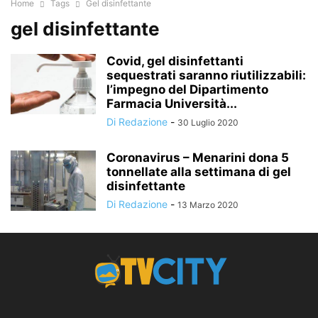
Home
Tags
Gel disinfettante
gel disinfettante
Covid, gel disinfettanti
sequestrati saranno riutilizzabili:
l’impegno del Dipartimento
Farmacia Università...
Di Redazione
-
30 Luglio 2020
Coronavirus – Menarini dona 5
tonnellate alla settimana di gel
disinfettante
Di Redazione
-
13 Marzo 2020