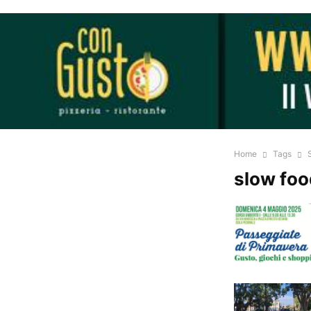
Home
Tags
slow fo