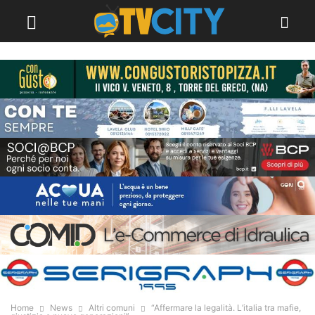
Home
News
Altri comuni
“Affermare la legalità. L’italia tra mafie,