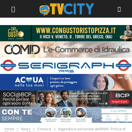
Home
News
Cronaca
Aggredisce personale dell’ANM. Polizia di