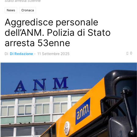
Stato arresta 53enne
News
Cronaca
Aggredisce personale
dell’ANM. Polizia di Stato
arresta 53enne
0
Di
Di Redazione
-
11 Settembre 2025