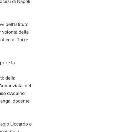
ocesi di Napoli,
i dell’Istituto
 volontà della
utico di Torre
prire la
i: della
 Annunziata, del
aso d’Aquino
alanga, docente
iagio Liccardo e
oceduto a