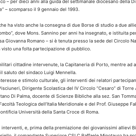
co – per dieci anni alla guida del settimanale diocesano della Di
” – scomparso il 9 gennaio del 1993.
he ha visto anche la consegna di due Borse di studio a due alliev
ombo”, dove Mons. Sannino per anni ha insegnato, e istituita per
.ssa Giovanna Romano – si è tenuta presso la sede del Circolo Na
 visto una folta partecipazione di pubblico.
militari cittadine intervenute, la Capitaneria di Porto, mentre ad a
il saluto del sindaco Luigi Mennella.
nteresse e stimolo culturale, gli interventi dei relatori partecipant
isciuneri, Dirigente Scolastica del IV Circolo “Cesaro” di Torre
tano Di Palma, docente di Scienze Bibliche alla sez. San Tomm
 Facoltà Teologica dell’Italia Meridionale e del Prof. Giuseppe F
 Pontificia Università della Santa Croce di Roma.
 interventi, e, prima della premiazione dei giovanissimi allievi B
riello, il comandante Superiore CSLC Raffaele Minotauro ha pr