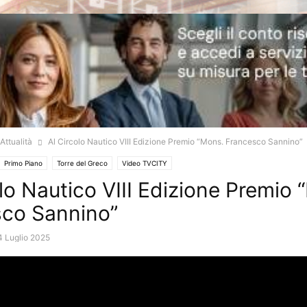
Attualità
Al Circolo Nautico VIII Edizione Premio “Mons. Francesco Sannino”
Primo Piano
Torre del Greco
Video TVCITY
olo Nautico VIII Edizione Premio
co Sannino”
4 Luglio 2025