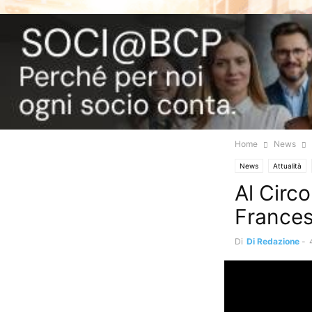
Home
News
News
Attualità
Al Circ
Frances
Di
Di Redazione
-