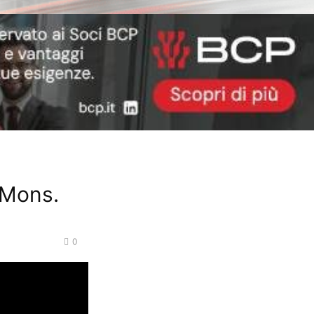
 “Mons.
0