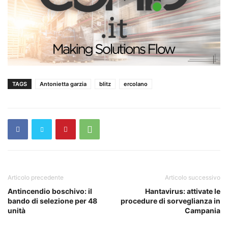
TAGS
Antonietta garzia
blitz
ercolano
Articolo precedente
Articolo successivo
Antincendio boschivo: il
Hantavirus: attivate le
bando di selezione per 48
procedure di sorveglianza in
unità
Campania