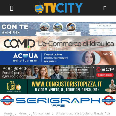
Home
News
Altri comuni
Blitz antiusura a Ercolano, Garzia: “La