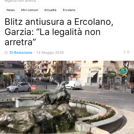
legalità non arretra”
News
Altri comuni
Attualità
Ercolano
Blitz antiusura a Ercolano,
Garzia: “La legalità non
arretra”
0
Di
Di Redazione
-
14 Maggio 2026