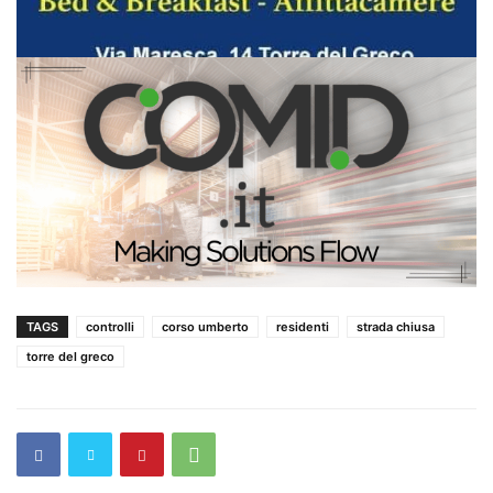
TAGS
controlli
corso umberto
residenti
strada chiusa
torre del greco