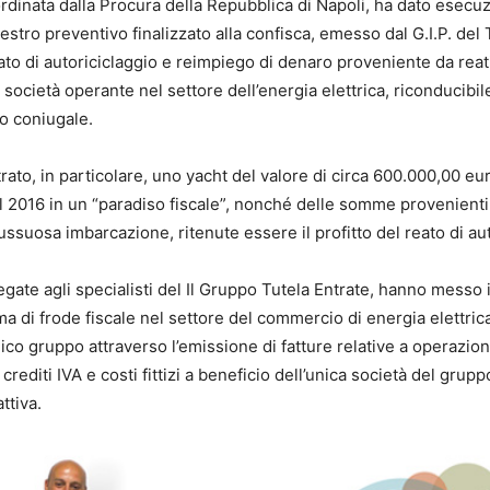
rdinata dalla Procura della Repubblica di Napoli, ha dato esecu
stro preventivo finalizzato alla confisca, emesso dal G.I.P. del 
eato di autoriciclaggio e reimpiego di denaro proveniente da reati 
 società operante nel settore dell’energia elettrica, riconducibil
lo coniugale.
rato, in particolare, uno yacht del valore di circa 600.000,00 eu
el 2016 in un “paradiso fiscale”, nonché delle somme provenient
ussuosa imbarcazione, ritenute essere il profitto del reato di aut
egate agli specialisti del Il Gruppo Tutela Entrate, hanno messo 
ma di frode fiscale nel settore del commercio di energia elettrica
ico gruppo attraverso l’emissione di fatture relative a operazion
crediti IVA e costi fittizi a beneficio dell’unica società del grupp
ttiva.