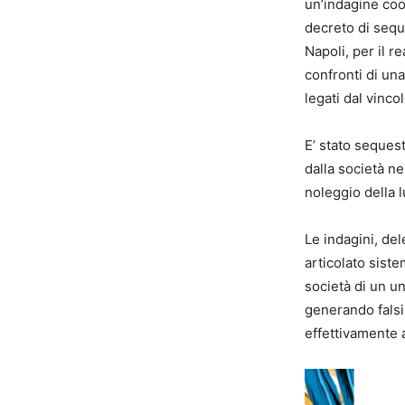
un’indagine coo
decreto di seque
Napoli, per il r
confronti di una
legati dal vinco
E’ stato sequest
dalla società n
noleggio della l
Le indagini, del
articolato siste
società di un un
generando falsi 
effettivamente a