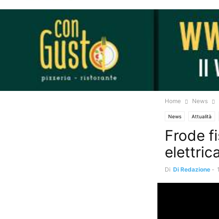
Home
News
News
Attualità
Frode f
elettric
Di
Di Redazione
-