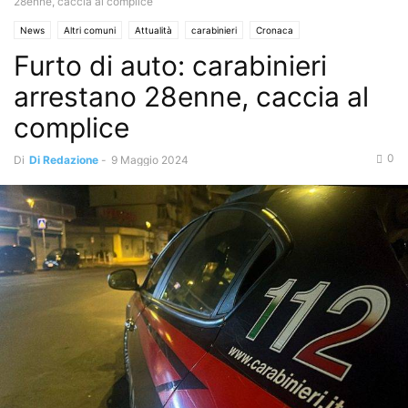
28enne, caccia al complice
News
Altri comuni
Attualità
carabinieri
Cronaca
Furto di auto: carabinieri
arrestano 28enne, caccia al
complice
0
Di
Di Redazione
-
9 Maggio 2024