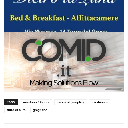
TAGS
arrestano 28enne
caccia al complice
carabinieri
furto di auto
gragnano