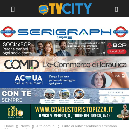
Home
News
Altri comuni
Furto di auto: carabinieri arrestano