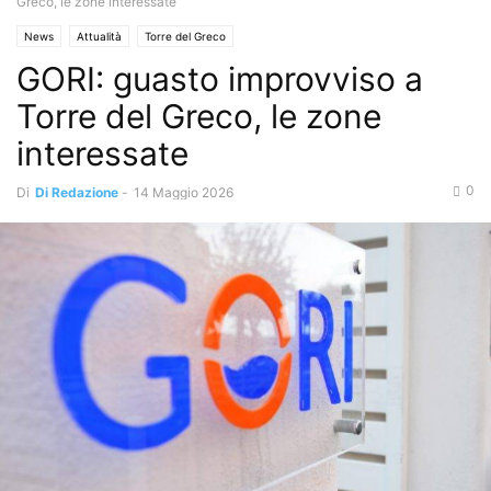
Greco, le zone interessate
News
Attualità
Torre del Greco
GORI: guasto improvviso a
Torre del Greco, le zone
interessate
0
Di
Di Redazione
-
14 Maggio 2026