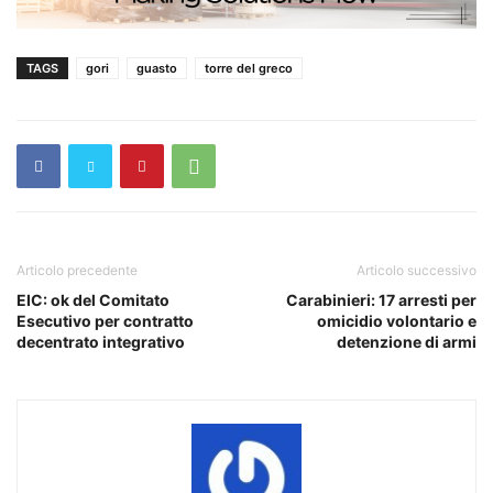
TAGS
gori
guasto
torre del greco
Articolo precedente
Articolo successivo
EIC: ok del Comitato
Carabinieri: 17 arresti per
Esecutivo per contratto
omicidio volontario e
decentrato integrativo
detenzione di armi