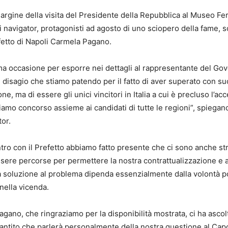
margine della visita del Presidente della Repubblica al Museo Fer
i navigator, protagonisti ad agosto di uno sciopero della fame, s
efetto di Napoli Carmela Pagano.
tima occasione per esporre nei dettagli al rappresentante del Go
 il disagio che stiamo patendo per il fatto di aver superato con 
e, ma di essere gli unici vincitori in Italia a cui è precluso l’acc
iamo concorso assieme ai candidati di tutte le regioni”, spiegan
tor.
ntro con il Prefetto abbiamo fatto presente che ci sono anche st
ere percorse per permettere la nostra contrattualizzazione e
a soluzione al problema dipenda essenzialmente dalla volontà po
nella vicenda.
agano, che ringraziamo per la disponibilità mostrata, ci ha ascol
rantito che parlerà personalmente della nostra questione al Capo