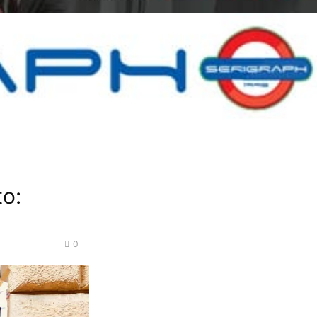
to:
0