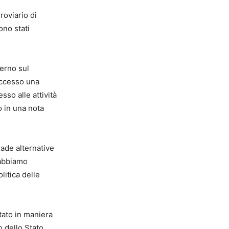
roviario di
ono stati
verno sul
successo una
esso alle attività
o in una nota
rade alternative
 abbiamo
litica delle
tato in maniera
 dello Stato.