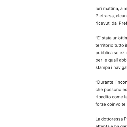
Ieri mattina, a 
Pietrarsa, alcun
ricevuti dal Pr
“E’ stata un’ot
territorio tutto
pubblica selezion
per le quali abb
stampa i naviga
“Durante l’inco
che possono ess
ribadito come l
forze coinvolte 
La dottoressa P
attenta e ha ga