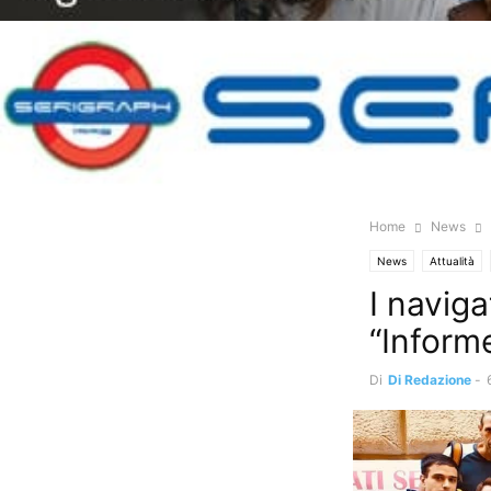
Home
News
News
Attualità
I naviga
“Informe
Di
Di Redazione
-