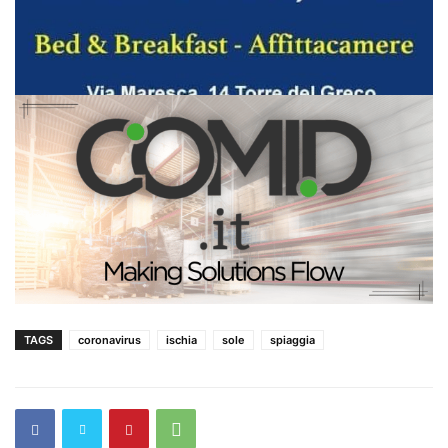
TAGS
coronavirus
ischia
sole
spiaggia