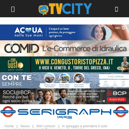
Home
News
Altri comuni
In spiaggia a prendere il sole