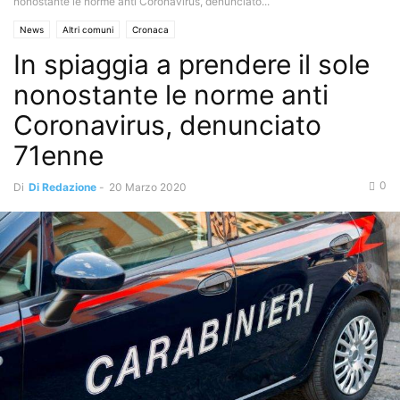
nonostante le norme anti Coronavirus, denunciato...
News
Altri comuni
Cronaca
In spiaggia a prendere il sole
nonostante le norme anti
Coronavirus, denunciato
71enne
0
Di
Di Redazione
-
20 Marzo 2020