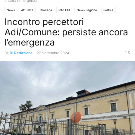
ancora l’emergenza
News
Attualità
Cronaca
Info Utili
News Regione
Politica
Incontro percettori
Torre del Greco
Adi/Comune: persiste ancora
l’emergenza
0
Di
Di Redazione
-
27 Settembre 2024