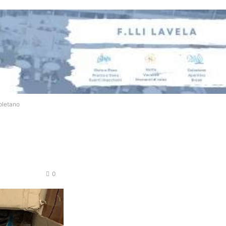
oletano
0