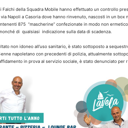
 i Falchi della Squadra Mobile hanno effettuato un controllo pre
n via Napoli a Casoria dove hanno rinvenuto, nascosti in un box n
ontenenti 875 “mascherine” confezionate in modo non ermetico,
nonché di qualsiasi indicazione sulla data di scadenza.
sultato non idoneo all’uso sanitario, è stato sottoposto a sequestr
4enne napoletano con precedenti di polizia, attualmente sottopo
’affidamento in prova al servizio sociale, è stato denunciato per 