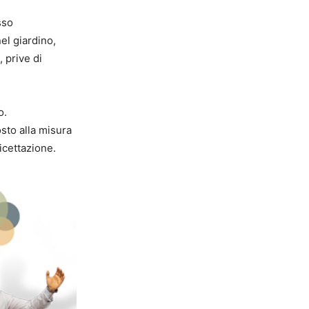
sso
el giardino,
 prive di
o.
sto alla misura
ricettazione.