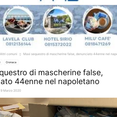
Altri comuni
Maxi sequestro di mascherine false, denunciato 44enne nel nap
i
Cronaca
questro di mascherine false,
ato 44enne nel napoletano
19 Marzo 2020