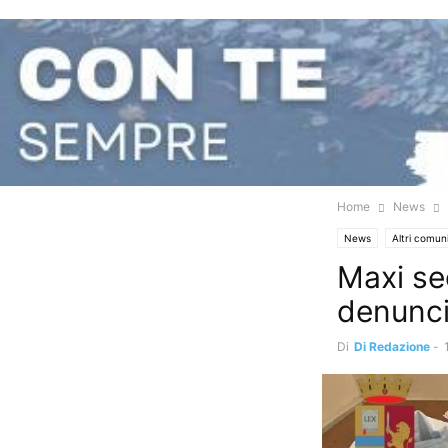
Home
News
News
Altri comun
Maxi se
denunci
Di
Di Redazione
-