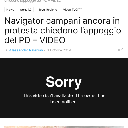
chiedono l’appoggio del PD – VIDEO
News
Attualità
News Regione
Video TVCITY
Navigator campani ancora in
protesta chiedono l’appoggio
del PD – VIDEO
0
Di
Alessandro Palermo
-
3 Ottobre 2019