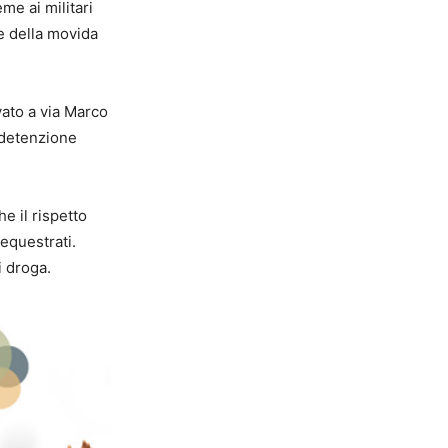
me ai militari
e della movida
vato a via Marco
 detenzione
e il rispetto
sequestrati.
i droga.