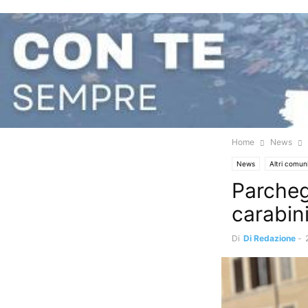
Home
News
News
Altri comun
Parchegg
carabini
Di
Di Redazione
-