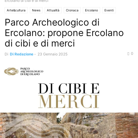
Ercolano di cibi e di merci
Arte&cultura
News
Attualità
Cronaca
Ercolano
Eventi
Parco Archeologico di
Info Utili
News Regione
Ercolano: propone Ercolano
di cibi e di merci
0
Di
Di Redazione
-
23 Gennaio 2025