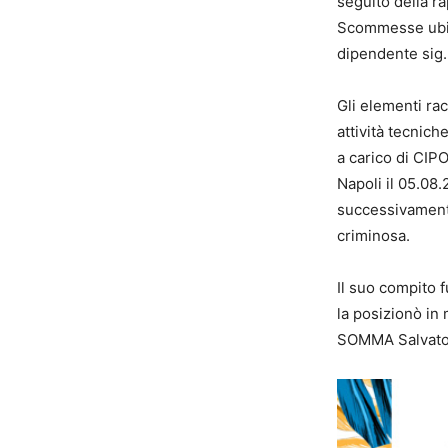
seguito della ra
Scommesse ubica
dipendente si
Gli elementi rac
attività tecnic
a carico di CIP
Napoli il 05.08.
successivamente
criminosa.
Il suo compito f
la posizionò in
SOMMA Salvatore