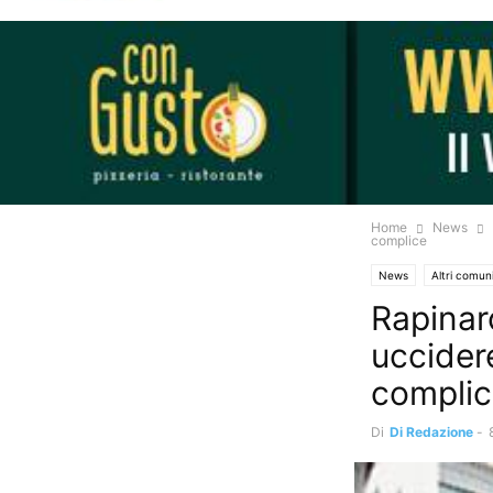
Home
News
complice
News
Altri comun
Rapinar
uccider
compli
Di
Di Redazione
-