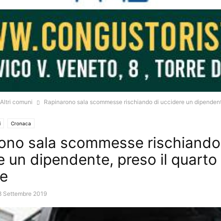
Altri comuni
Rapinarono sala scommesse rischiando di uccidere un dipendente
i
Cronaca
ono sala scommesse rischiando
e un dipendente, preso il quarto
ce
8 Settembre 2019