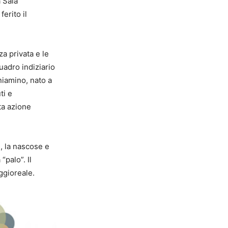
a Sala
erito il
za privata e le
uadro indiziario
iamino, nato a
ti e
ta azione
e, la nascose e
palo”. Il
ggioreale.