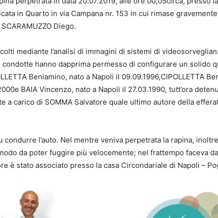
pina perpetrata in data 20.07.2019, alle ore 00,05circa, presso l
ta in Quarto in via Campana nr. 153 in cui rimase gravemente f
g. SCARAMUZZO Diego.
colti mediante l’analisi di immagini di sistemi di videosorveglian
he condotte hanno dapprima permesso di configurare un solido q
OLLETTA Beniamino, nato a Napoli il 09.09.1996,CIPOLLETTA Ben
2000e BAIA Vincenzo, nato a Napoli il 27.03.1990, tutt’ora detenu
 a carico di SOMMA Salvatore quale ultimo autore della effera
u condurre l’auto. Nel mentre veniva perpetrata la rapina, inoltr
 modo da poter fuggire più velocemente; nel frattempo faceva da “
 è stato associato presso la casa Circondariale di Napoli – Po