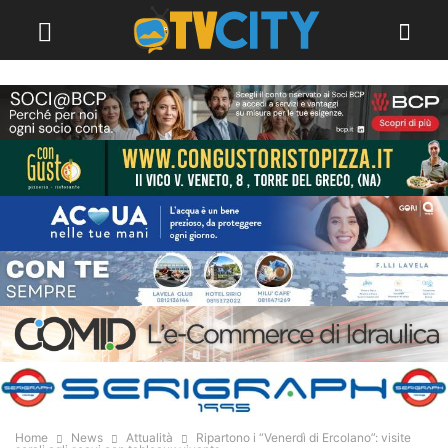
Home
News
Attualità
Ripartono i “Venerdì di Ercolano”: visite