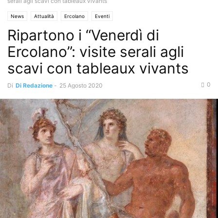
serali agli scavi con tableaux vivants
News
Attualità
Ercolano
Eventi
Ripartono i “Venerdì di
Ercolano”: visite serali agli
scavi con tableaux vivants
0
Di
Di Redazione
-
25 Agosto 2020