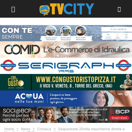
Home
News
Cronaca
Sequestrate 20mila mascherine dirette a