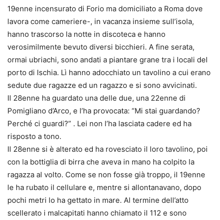
19enne incensurato di Forio ma domiciliato a Roma dove
lavora come cameriere-, in vacanza insieme sull’isola,
hanno trascorso la notte in discoteca e hanno
verosimilmente bevuto diversi bicchieri. A fine serata,
ormai ubriachi, sono andati a piantare grane tra i locali del
porto di Ischia. Lì hanno adocchiato un tavolino a cui erano
sedute due ragazze ed un ragazzo e si sono avvicinati.
Il 28enne ha guardato una delle due, una 22enne di
Pomigliano d’Arco, e l’ha provocata: “Mi stai guardando?
Perché ci guardi?” . Lei non l’ha lasciata cadere ed ha
risposto a tono.
Il 28enne si è alterato ed ha rovesciato il loro tavolino, poi
con la bottiglia di birra che aveva in mano ha colpito la
ragazza al volto. Come se non fosse già troppo, il 19enne
le ha rubato il cellulare e, mentre si allontanavano, dopo
pochi metri lo ha gettato in mare. Al termine dell’atto
scellerato i malcapitati hanno chiamato il 112 e sono