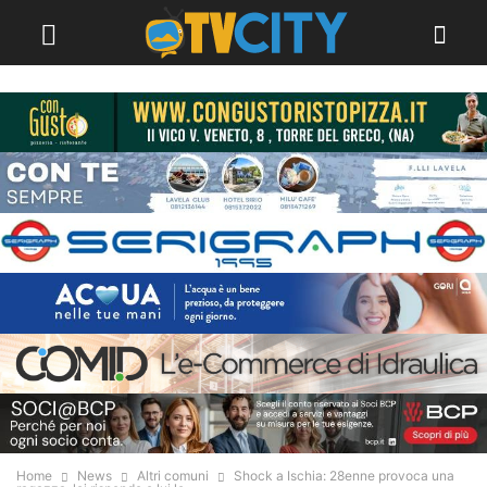
Home
News
Altri comuni
Shock a Ischia: 28enne provoca una