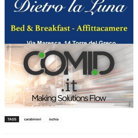
TAGS
carabinieri
ischia