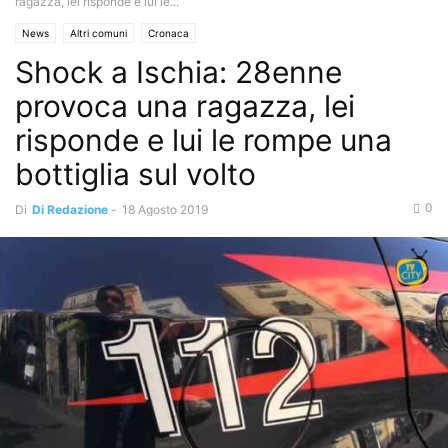
ragazza, lei risponde e lui le...
News
Altri comuni
Cronaca
Shock a Ischia: 28enne
provoca una ragazza, lei
risponde e lui le rompe una
bottiglia sul volto
0
Di
Di Redazione
-
18 Agosto 2019