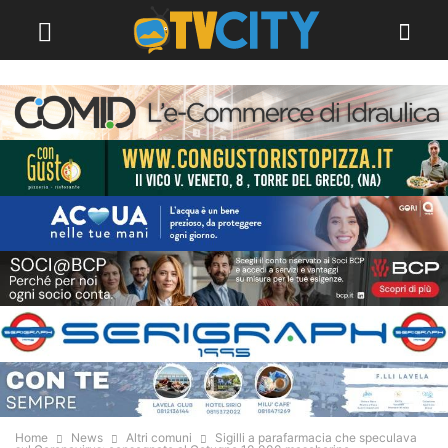
Home
News
Altri comuni
Sigilli a parafarmacia che speculava