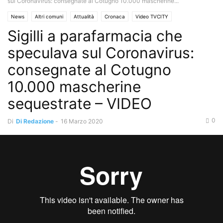
sul Coronavirus: consegnate al Cotugno 10.000 mascherine...
News
Altri comuni
Attualità
Cronaca
Video TVCITY
Sigilli a parafarmacia che
speculava sul Coronavirus:
consegnate al Cotugno
10.000 mascherine
sequestrate – VIDEO
0
Di
Di Redazione
-
16 Marzo 2020