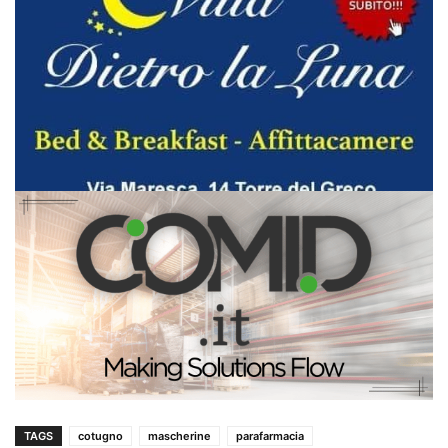
TAGS
cotugno
mascherine
parafarmacia