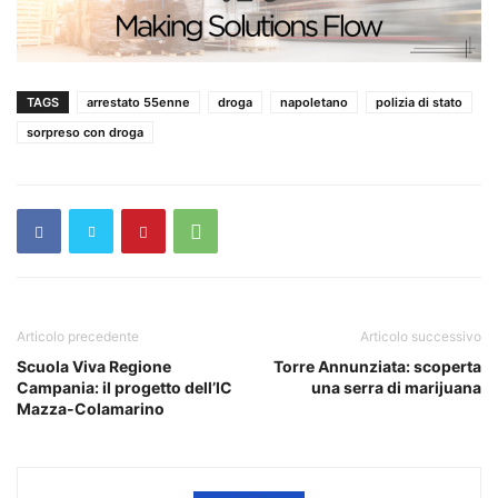
TAGS
arrestato 55enne
droga
napoletano
polizia di stato
sorpreso con droga
Articolo precedente
Articolo successivo
Scuola Viva Regione
Torre Annunziata: scoperta
Campania: il progetto dell’IC
una serra di marijuana
Mazza-Colamarino