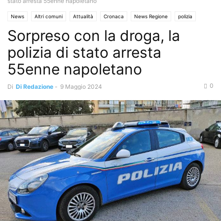
stato arresta 55enne napoletano
News
Altri comuni
Attualità
Cronaca
News Regione
polizia
Sorpreso con la droga, la
polizia di stato arresta
55enne napoletano
0
Di
Di Redazione
-
9 Maggio 2024