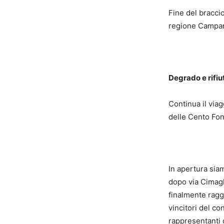
Fine del bracci
regione Campan
Degrado e rifiu
Continua il viag
delle Cento Font
In apertura siam
dopo via Cimagl
finalmente rag
vincitori del c
rappresentanti