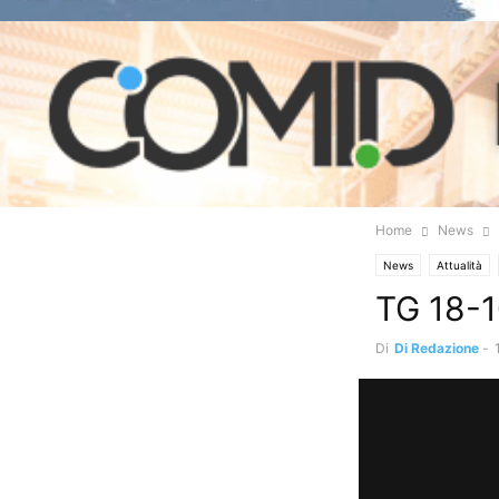
Home
News
News
Attualità
TG 18-
Di
Di Redazione
-