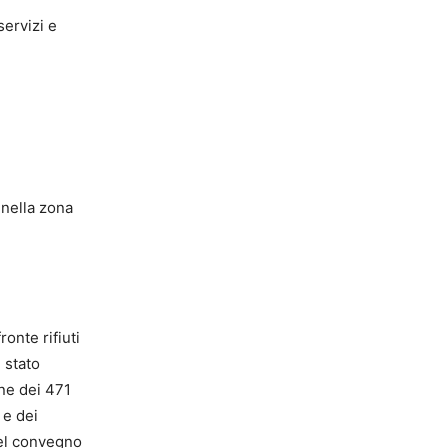
servizi e
 nella zona
onte rifiuti
 stato
ne dei 471
 e dei
del convegno