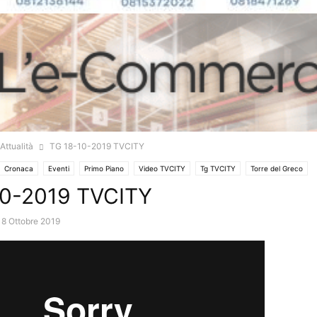
Attualità
TG 18-10-2019 TVCITY
Cronaca
Eventi
Primo Piano
Video TVCITY
Tg TVCITY
Torre del Greco
10-2019 TVCITY
18 Ottobre 2019