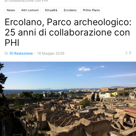
di collaborazione con PHI
News
Altri comuni
Attualità
Ercolano
Primo Piano
Ercolano, Parco archeologico:
25 anni di collaborazione con
PHI
0
Di
Di Redazione
-
18 Maggio 2026