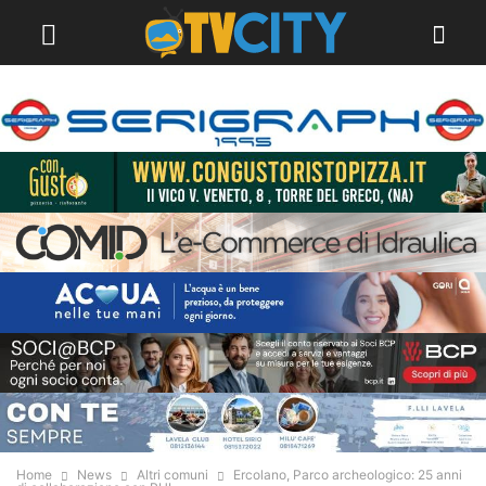
Home
News
Altri comuni
Ercolano, Parco archeologico: 25 anni