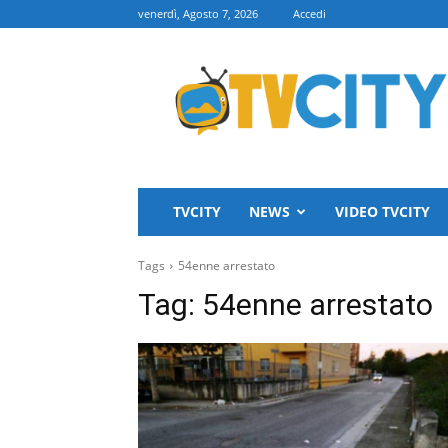
venerdì, Agosto 7, 2026
Accedi
TVCITY
TVCITY
NEWS
VIDEO TVCITY
Tags
54enne arrestato
Tag:
54enne arrestato