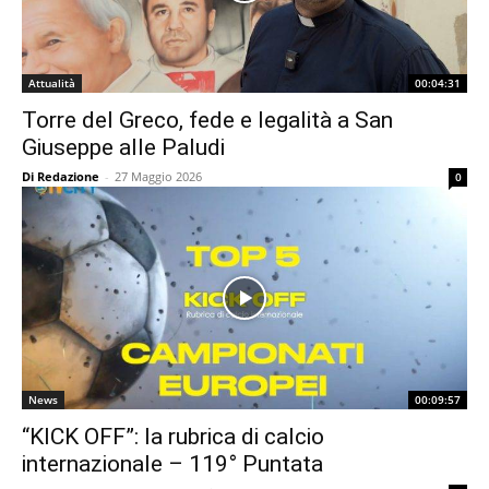
Attualità
00:04:31
Torre del Greco, fede e legalità a San
Giuseppe alle Paludi
Di Redazione
-
27 Maggio 2026
0
News
00:09:57
“KICK OFF”: la rubrica di calcio
internazionale – 119° Puntata