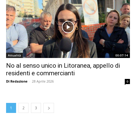
Attualità
00:07:14
No al senso unico in Litoranea, appello di
residenti e commercianti
Di Redazione
-
28 Aprile 2026
0
1
2
3