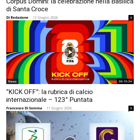
Corpus Domini: la celebrazione nella Basilica
di Santa Croce
Di Redazione
-
12 Giugno 2026
0
News
00:10:34
“KICK OFF”: la rubrica di calcio
internazionale – 123° Puntata
Francesco Di Somma
-
11 Giugno 2026
0