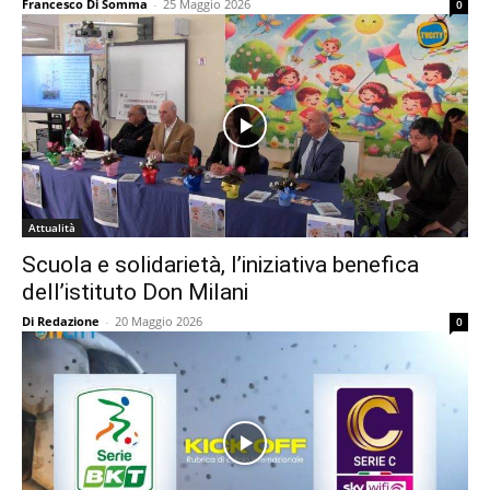
Francesco Di Somma
-
25 Maggio 2026
0
Attualità
Scuola e solidarietà, l’iniziativa benefica
dell’istituto Don Milani
Di Redazione
-
20 Maggio 2026
0