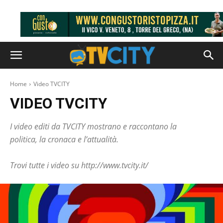
Home
Video TVCITY
VIDEO TVCITY
I video editi da TVCITY mostrano e raccontano la
politica, la cronaca e l’attualità.
Trovi tutte i video su http://www.tvcity.it/