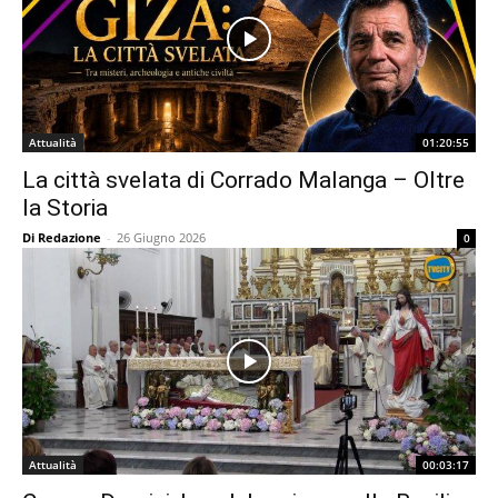
Attualità
01:20:55
La città svelata di Corrado Malanga – Oltre
la Storia
Di Redazione
-
26 Giugno 2026
0
Attualità
00:03:17