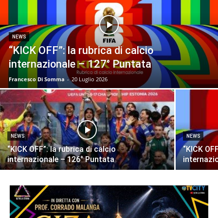
NEWS
“KICK OFF”: la rubrica di calcio
internazionale – 127° Puntata
Francesco Di Somma
-
20 Luglio 2026
NEWS
NEWS
“KICK OFF”: la rubrica di calcio
“KICK OFF”
internazionale – 126° Puntata
internazi