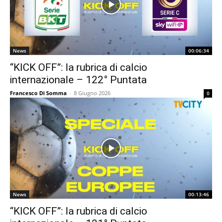
News
00:06:34
“KICK OFF”: la rubrica di calcio
internazionale – 122° Puntata
Francesco Di Somma
-
8 Giugno 2026
0
News
00:13:46
“KICK OFF”: la rubrica di calcio