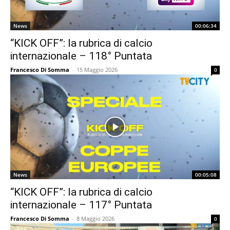
News
00:06:34
“KICK OFF”: la rubrica di calcio
internazionale – 118° Puntata
Francesco Di Somma
-
15 Maggio 2026
0
News
00:05:08
“KICK OFF”: la rubrica di calcio
internazionale – 117° Puntata
Francesco Di Somma
-
8 Maggio 2026
0