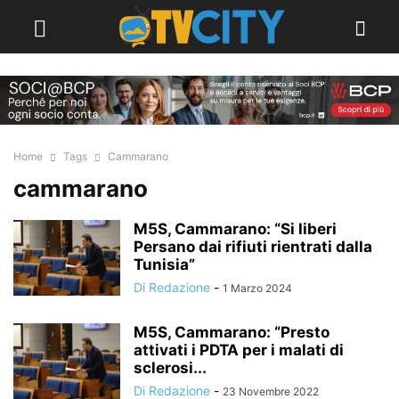
Home
Tags
Cammarano
cammarano
M5S, Cammarano: “Si liberi
Persano dai rifiuti rientrati dalla
Tunisia”
Di Redazione
-
1 Marzo 2024
M5S, Cammarano: “Presto
attivati i PDTA per i malati di
sclerosi...
Di Redazione
-
23 Novembre 2022