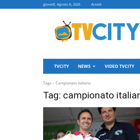
giovedì, Agosto 6, 2026
Accedi
TVCITY
TVCITY
NEWS
VIDEO TVCITY
Tags
Campionato italiano
Tag:
campionato italia