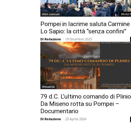
Altri comuni
00:02:
Pompei in lacrime saluta Carmine
Lo Sapio: la città “senza confini”
Di Redazione
-
19 Dicembre 2025
Attualità
79 d.C. L’ultimo comando di Plinio
Da Miseno rotta su Pompei –
Documentario
Di Redazione
-
29 Aprile 2024