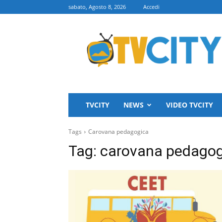
sabato, Agosto 8, 2026
Accedi
TVCITY
TVCITY
NEWS
VIDEO TVCITY
Tags
Carovana pedagogica
Tag:
carovana pedagog