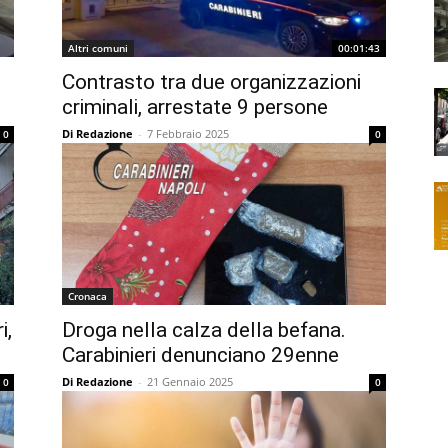
Altri comuni
00:01:43
Contrasto tra due organizzazioni
criminali, arrestate 9 persone
Di Redazione
-
7 Febbraio 2025
0
0
Cronaca
i,
Droga nella calza della befana.
Carabinieri denunciano 29enne
Di Redazione
-
21 Gennaio 2025
0
0