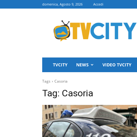
domenica, Agosto 9, 2026
Accedi
TVCITY
TVCITY
NEWS
VIDEO TVCITY
Tags
Casoria
Tag:
Casoria