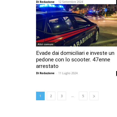
Di Redazione
-
12 Settembre 2024
Altri comuni
Evade dai domiciliari e investe un
pedone con lo scooter. 47enne
arrestato
Di Redazione
-
11 Luglio 2024
...
1
2
3
5