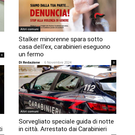
Altri comuni
Stalker minorenne spara sotto
casa dell’ex, carabinieri eseguono
un fermo
0
Di Redazione
-
6 Novembre 2024
0
Altri comuni
Sorvegliato speciale guida di notte
i
in città. Arrestato dai Carabinieri