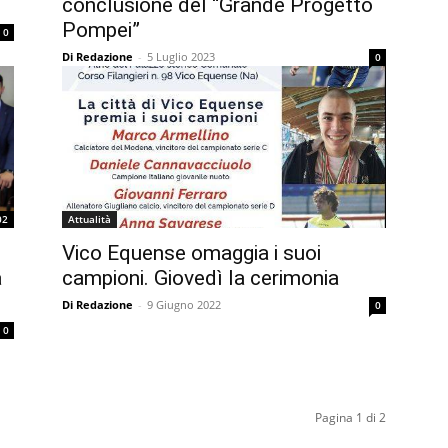
conclusione del “Grande Progetto
Pompei”
0
Di Redazione
-
5 Luglio 2023
0
02
Attualità
Vico Equense omaggia i suoi
a
campioni. Giovedì la cerimonia
Di Redazione
-
9 Giugno 2022
0
0
Pagina 1 di 2