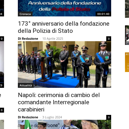
04
Cronaca
00:01:40
173° anniversario della fondazione
della Polizia di Stato
Di Redazione
-
10 Aprile 2025
0
0
29
Attualità
e
Napoli: cerimonia di cambio del
comandante Interregionale
carabinieri
0
Di Redazione
-
3 Luglio 2024
0