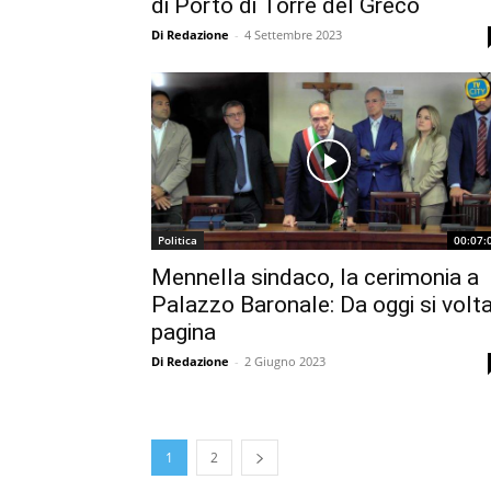
di Porto di Torre del Greco
Di Redazione
-
4 Settembre 2023
Politica
00:07:
Mennella sindaco, la cerimonia a
Palazzo Baronale: Da oggi si volt
pagina
Di Redazione
-
2 Giugno 2023
1
2