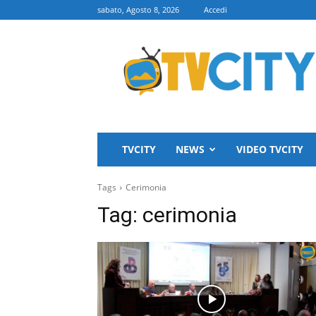
sabato, Agosto 8, 2026
Accedi
TVCITY
TVCITY
NEWS
VIDEO TVCITY
Tags
Cerimonia
Tag:
cerimonia