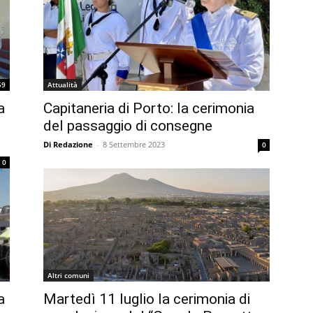
59
Attualità
a
Capitaneria di Porto: la cerimonia
del passaggio di consegne
Di Redazione
-
8 Settembre 2023
0
0
Altri comuni
a
Martedì 11 luglio la cerimonia di