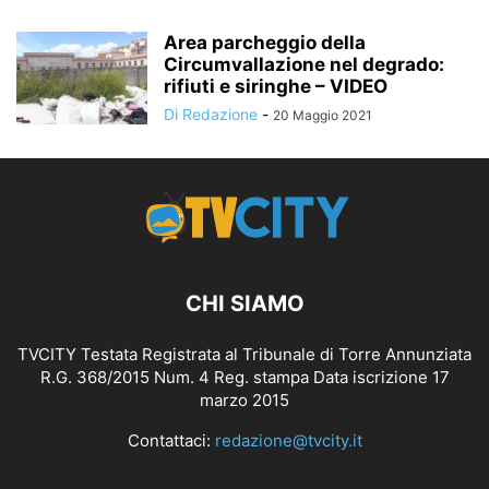
Area parcheggio della
Circumvallazione nel degrado:
rifiuti e siringhe – VIDEO
Di Redazione
-
20 Maggio 2021
CHI SIAMO
TVCITY Testata Registrata al Tribunale di Torre Annunziata
R.G. 368/2015 Num. 4 Reg. stampa Data iscrizione 17
marzo 2015
Contattaci:
redazione@tvcity.it