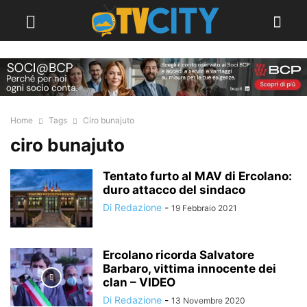
Home
Tags
Ciro bunajuto
ciro bunajuto
Tentato furto al MAV di Ercolano:
duro attacco del sindaco
Di Redazione
-
19 Febbraio 2021
Ercolano ricorda Salvatore
Barbaro, vittima innocente dei
clan – VIDEO
Di Redazione
-
13 Novembre 2020