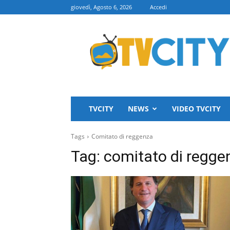
giovedì, Agosto 6, 2026
Accedi
TVCITY
TVCITY
NEWS
VIDEO TVCITY
Tags
Comitato di reggenza
Tag:
comitato di regge