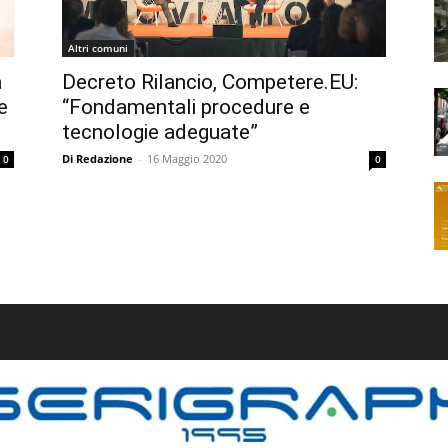
Altri comuni
a
Decreto Rilancio, Competere.EU:
e
“Fondamentali procedure e
tecnologie adeguate”
Di Redazione
-
16 Maggio 2020
0
0