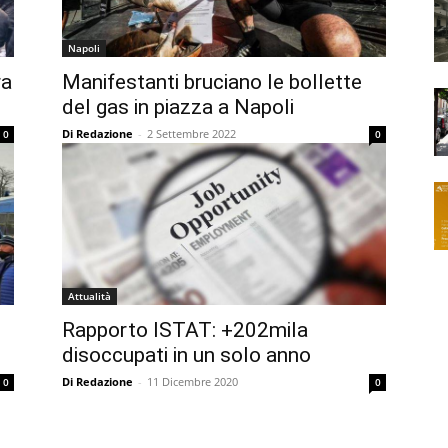
Napoli
ra
Manifestanti bruciano le bollette
del gas in piazza a Napoli
Di Redazione
-
2 Settembre 2022
0
0
Attualità
Rapporto ISTAT: +202mila
disoccupati in un solo anno
Di Redazione
-
11 Dicembre 2020
0
0