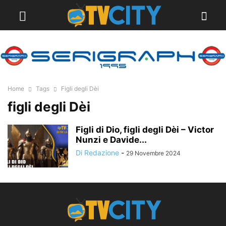
Home
Tags
Figli degli Dèi
figli degli Dèi
Figli di Dio, figli degli Dèi – Victor
Nunzi e Davide...
Di Redazione
-
29 Novembre 2024