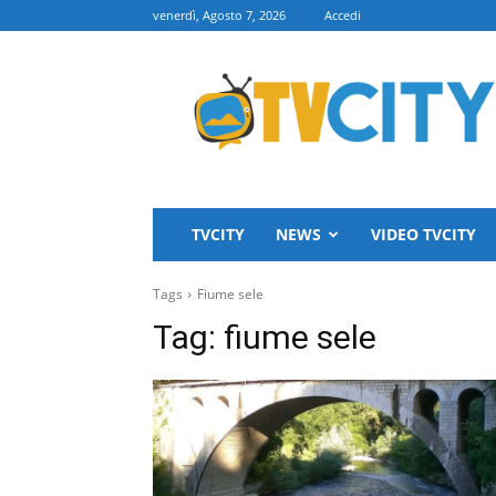
venerdì, Agosto 7, 2026
Accedi
TVCITY
TVCITY
NEWS
VIDEO TVCITY
Tags
Fiume sele
Tag:
fiume sele