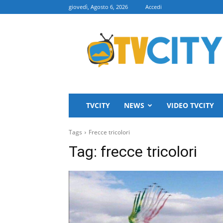
giovedì, Agosto 6, 2026
Accedi
TVCITY
TVCITY
NEWS
VIDEO TVCITY
Tags
Frecce tricolori
Tag:
frecce tricolori