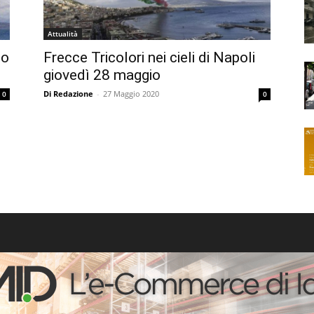
Attualità
lo
Frecce Tricolori nei cieli di Napoli
giovedì 28 maggio
Di Redazione
-
27 Maggio 2020
0
0