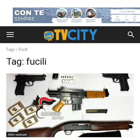
Tags
Fucili
Tag:
fucili
Altri comuni