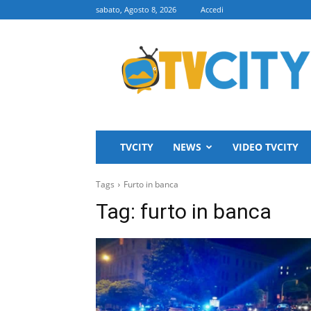
sabato, Agosto 8, 2026
Accedi
TVCITY
TVCITY
NEWS
VIDEO TVCITY
Tags
Furto in banca
Tag:
furto in banca