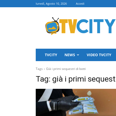
lunedì, Agosto 10, 2026
Accedi
TVCITY
TVCITY
NEWS
VIDEO TVCITY
Tags
Già i primi sequestri di botti
Tag:
già i primi sequestr