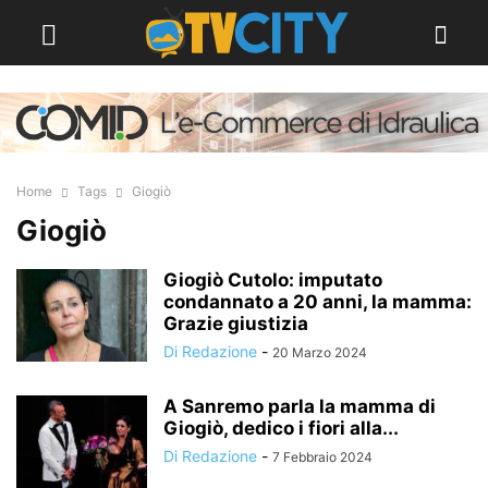
Home
Tags
Giogiò
Giogiò
Giogiò Cutolo: imputato
condannato a 20 anni, la mamma:
Grazie giustizia
Di Redazione
-
20 Marzo 2024
A Sanremo parla la mamma di
Giogiò, dedico i fiori alla...
Di Redazione
-
7 Febbraio 2024