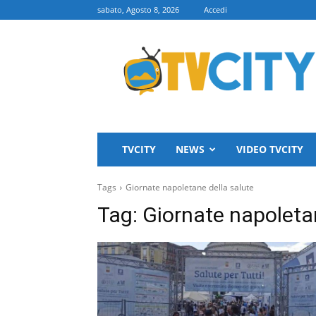
sabato, Agosto 8, 2026
Accedi
TVCITY
TVCITY
NEWS
VIDEO TVCITY
Tags
Giornate napoletane della salute
Tag:
Giornate napoletan